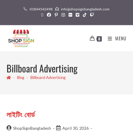
01844542498
info@shopsignbangladesh.com
MENU
0
Billboard Advertising
>
Blog
>
Billboard Advertising
লাইটিং বোর্ড
ShopSignBangladesh
April 30, 2026